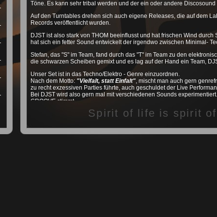
Töne. Es kann sehr tribal werden und der ein oder andere Discosound i
Auf den Turntables drehen sich auch eigene Releases, die auf dem La
Records veröffentlicht wurden.
DJST ist also stark von THOM beeinflusst und hat frischen Wind dur
hat sich ein fetter Sound entwickelt der irgendwo zwischen Minimal- Te
Stefan, das "S" im Team, fand durch das "T" im Team zu den elektroni
die schwarzen Scheiben gemixt und es lag auf der Hand ein Team, DJ
Unser Set ist in das Techno/Elektro - Genre einzuordnen.
Nach dem Motto:
"Vielfalt, statt Einfalt"
, mischt man auch gern genref
zu recht exzessiven Parties führte, auch geschuldet der Live Performa
Bei DJST wird also gern mal mit verschiedenen Sounds experimentiert.
GROOVE stimmt.
Spirit of life is spirit 