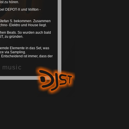
st zu hören.
bel DEPOT-X und Vollton -
ch Stefan S. bekommen. Zusammen
chno- Elektro und House liegt.
schen Beats. So wurden auch bald
ST, zu gründen.
remde Elemente in das Set, was
nce via Sampling.
 Entscheidend ist immer, dass der
of music